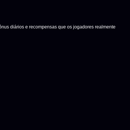
 bônus diários e recompensas que os jogadores realmente