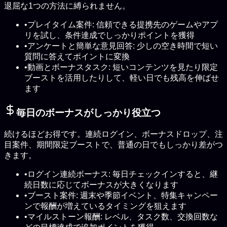
退屈な1つの方法に縛られません。
•
プレイタイム案件: 信頼できる提携先のゲームやアプ
リを試し、条件達成でしっかりポイントを獲得
•
アンケートと簡単な意見回答: 少しの空き時間で短い
質問に答えてポイントに変換
•
動画とボーナスタスク: 短いコンテンツを見たり限定
ブーストを活用したりして、軽い日でも残高を伸ばせ
ます
毎日のボーナスがしっかり役立つ
続けるほどお得です。連続ログイン、ボーナスドロップ、注
目案件、期間限定ブーストで、普通の日でもしっかり差がつ
きます。
•
ログイン連続ボーナス: 毎日チェックインすると、継
続日数に応じてボーナスが大きくなります
•
ブースト案件: 週末や季節イベント、特集キャンペー
ンで報酬が増えているタイミングを狙えます
•
マイルストーン報酬: レベル、タスク数、交換回数な